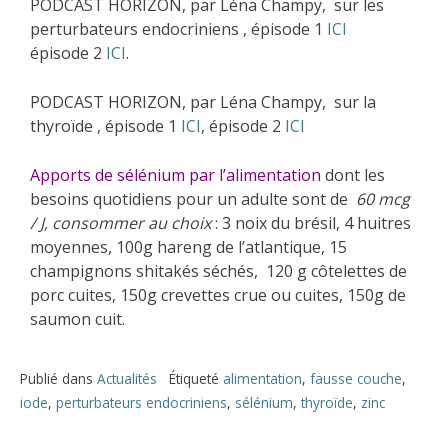
PODCAST HORIZON, par Léna Champy, sur les
perturbateurs endocriniens , épisode 1
ICI
épisode 2
ICI
.
PODCAST HORIZON, par Léna Champy, sur la
thyroïde , épisode 1
ICI
, épisode 2
ICI
Apports de sélénium par l’alimentation
dont les
besoins quotidiens pour un adulte sont de
60 mcg
/ J, consommer au choix
: 3 noix du brésil, 4 huitres
moyennes, 100g hareng de l’atlantique, 15
champignons shitakés séchés, 120 g côtelettes de
porc cuites, 150g crevettes crue ou cuites, 150g de
saumon cuit.
Publié dans
Actualités
Étiqueté
alimentation
,
fausse couche
,
iode
,
perturbateurs endocriniens
,
sélénium
,
thyroïde
,
zinc